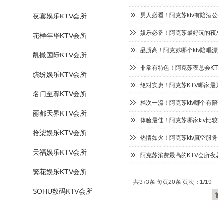
男人必看！阿克苏ktv有陪酒
夜宴娱乐KTV会所
娱乐必备！阿克苏最好玩的夜总
花样年华KTV会所
品质高！阿克苏哪个ktv陪唱漂
凯撒国际KTV会所
非常有特色！阿克苏夜总会KT
缤纷娱乐KTV会所
绝对实惠！阿克苏KTV哪家最
名门至尊KTV会所
档次一流！阿克苏ktv哪个有
丽都天界KTV会所
体验最佳！阿克苏哪家ktv比较
拾柒娱乐KTV会所
热情如火！阿克苏ktv真空服
天福娱乐KTV会所
阿克苏消费最高的KTV会所夜
繁花娱乐KTV会所
共373条 每页20条 页次：1/19
SOHU数码KTV会所